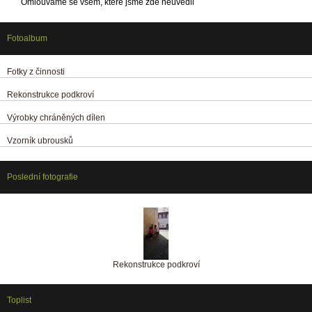
Omlouváme se všem, které jsme zde neuvedli
Fotoalbum
Fotky z činnosti
Rekonstrukce podkroví
Výrobky chráněných dílen
Vzorník ubrousků
Poslední fotografie
Rekonstrukce podkroví
Toplist