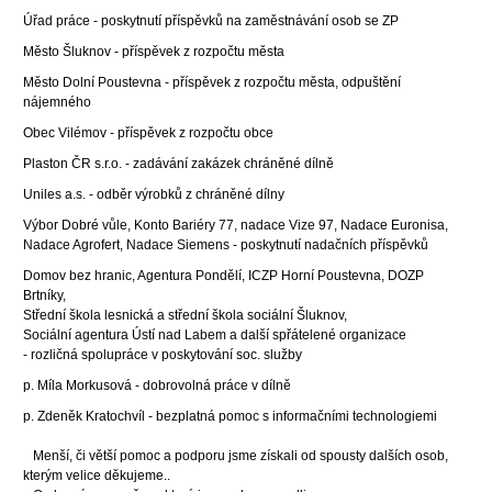
Úřad práce - poskytnutí příspěvků na zaměstnávání osob se ZP
Město Šluknov - příspěvek z rozpočtu města
Město Dolní Poustevna - příspěvek z rozpočtu města, odpuštění
nájemného
Obec Vilémov - příspěvek z rozpočtu obce
Plaston ČR s.r.o. - zadávání zakázek chráněné dílně
Uniles a.s. - odběr výrobků z chráněné dílny
Výbor Dobré vůle, Konto Bariéry 77, nadace Vize 97, Nadace Euronisa,
Nadace Agrofert, Nadace Siemens - poskytnutí nadačních příspěvků
Domov bez hranic, Agentura Pondělí, ICZP Horní Poustevna, DOZP
Brtníky,
Střední škola lesnická a střední škola sociální Šluknov,
Sociální agentura Ústí nad Labem a další spřátelené organizace
- rozličná spolupráce v poskytování soc. služby
p. Míla Morkusová - dobrovolná práce v dílně
p. Zdeněk Kratochvíl - bezplatná pomoc s informačními technologiemi
Menší, či větší pomoc a podporu jsme získali od spousty dalších osob,
kterým velice děkujeme..