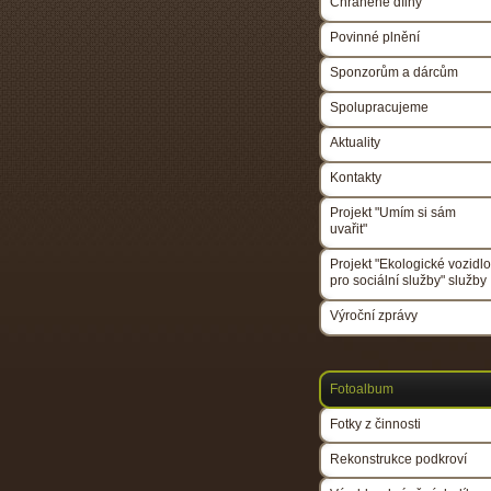
Chráněné dílny
Povinné plnění
Sponzorům a dárcům
Spolupracujeme
Aktuality
Kontakty
Projekt "Umím si sám
uvařit"
Projekt "Ekologické vozidlo
pro sociální služby" služby
Výroční zprávy
Fotoalbum
Fotky z činnosti
Rekonstrukce podkroví