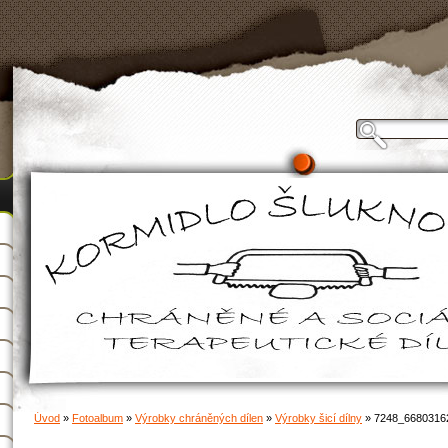
Úvod
»
Fotoalbum
»
Výrobky chráněných dílen
»
Výrobky šicí dílny
»
7248_6680316