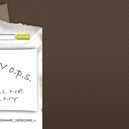
26544482_1583623490_n