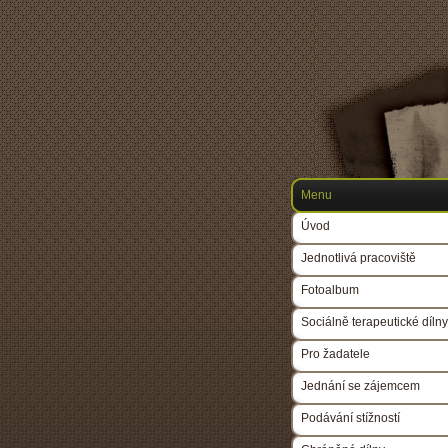
Menu
Úvod
Jednotlivá pracoviště
Fotoalbum
Sociálně terapeutické dílny
Pro žadatele
Jednání se zájemcem
Podávání stížností