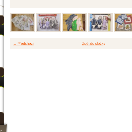
← Předchozí
Zpět do složky
>