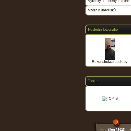
Výrobky chráněných dílen
Vzorník ubrousků
Poslední fotografie
Rekonstrukce podkroví
Toplist
<<
říjen / 2025
>