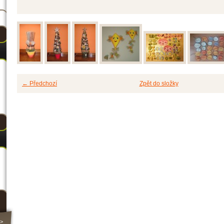
← Předchozí
Zpět do složky
>