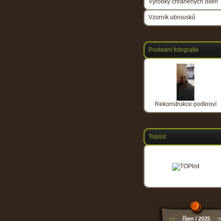
Výrobky chráněných dílen
Vzorník ubrousků
Poslední fotografie
Rekonstrukce podkroví
Toplist
<<
říjen / 2025
>