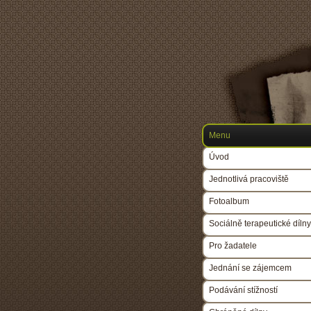
Menu
Úvod
Jednotlivá pracoviště
Fotoalbum
Sociálně terapeutické dílny
Pro žadatele
Jednání se zájemcem
Podávání stížností