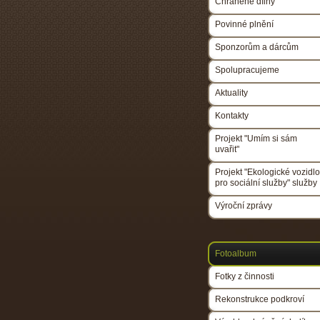
Chráněné dílny
Povinné plnění
Sponzorům a dárcům
Spolupracujeme
Aktuality
Kontakty
Projekt "Umím si sám
uvařit"
Projekt "Ekologické vozidlo
pro sociální služby" služby
Výroční zprávy
Fotoalbum
Fotky z činnosti
Rekonstrukce podkroví