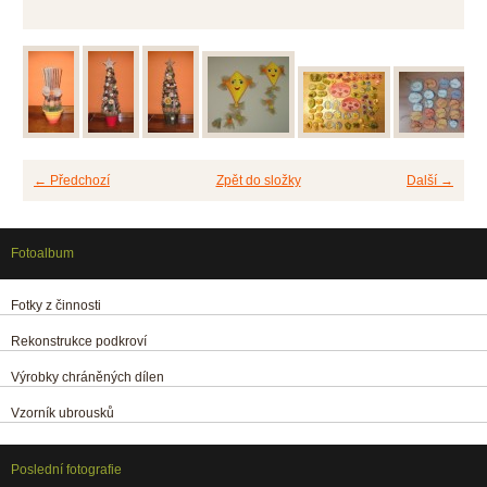
← Předchozí
Zpět do složky
Další →
Fotoalbum
Fotky z činnosti
Rekonstrukce podkroví
Výrobky chráněných dílen
Vzorník ubrousků
Poslední fotografie