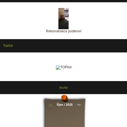
Rekonstrukce podkroví
Toplist
Archiv
<<
říjen / 2025
>>